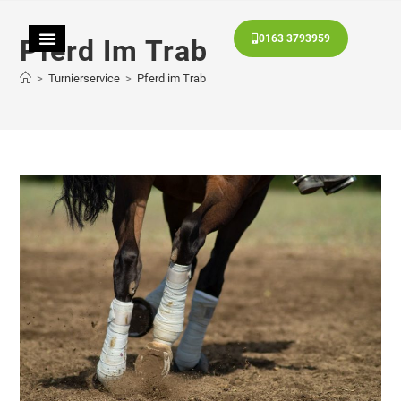
0163 3793959
Pferd Im Trab
>
Turnierservice
>
Pferd im Trab