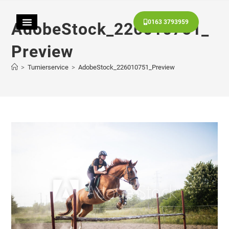
0163 3793959
AdobeStock_226010751_
Preview
>
Turnierservice
>
AdobeStock_226010751_Preview