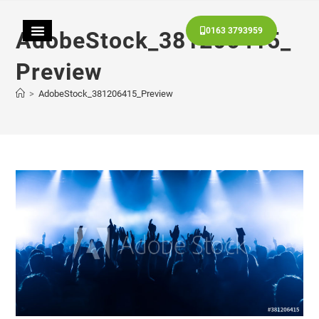
0163 3793959
AdobeStock_381206415_
Preview
>
AdobeStock_381206415_Preview