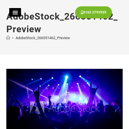
0163 3793959
AdobeStock_266551462_
Preview
>
AdobeStock_266551462_Preview