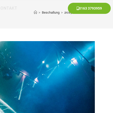
KONTAKT
0163 3793959
>
Beschallung
>
zrce_bbb_vol2_cat_-9