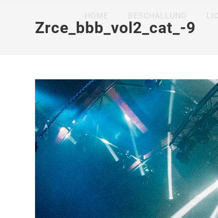
HOME
BESCHALLUNG
LI
Zrce_bbb_vol2_cat_-9